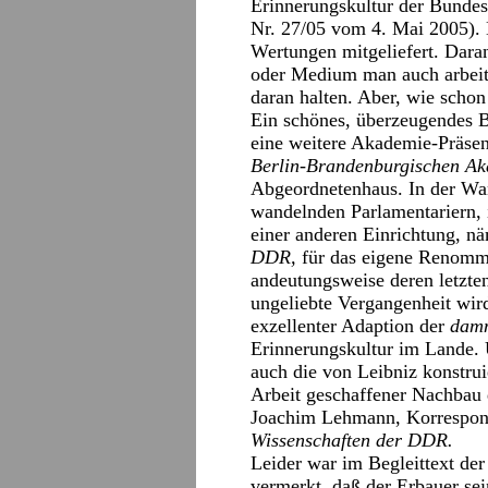
Erinnerungskultur der Bundes
Nr. 27/05 vom 4. Mai 2005).
Wertungen mitgeliefert. Dara
oder Medium man auch arbeite
daran halten. Aber, wie schon
Ein schönes, überzeugendes Be
eine weitere Akademie-Präsen
Berlin-Brandenburgischen Ak
Abgeordnetenhaus. In der Wan
wandelnden Parlamentariern, 
einer anderen Einrichtung, n
DDR,
für das eigene Renomm
andeutungsweise deren letzte
ungeliebte Vergangenheit wir
exzellenter Adaption der
dam
Erinnerungskultur im Lande. 
auch die von Leibniz konstrui
Arbeit geschaffener Nachbau
Joachim Lehmann, Korrespon
Wissenschaften der DDR.
Leider war im Begleittext der
vermerkt, daß der Erbauer se