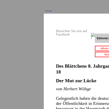
Anzeige
Besuchen Sie uns auf
Facebook
Editorial 
eBook-
New
Des Blättchens 8. Jahrgan
18
Der Mut zur Lücke
von Herbert Wöltge
Gelegentlich haben die deuts
der Öffentlichkeit in Erinner
bevorzugt in der Hauptstadt 