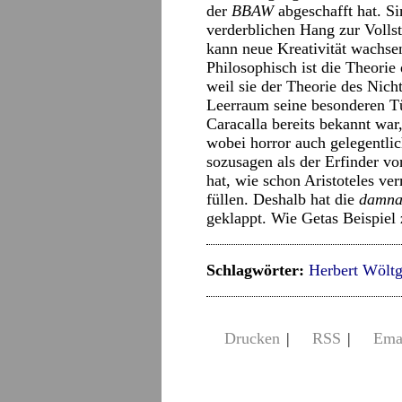
der
BBAW
abgeschafft hat. S
verderblichen Hang zur Volls
kann neue Kreativität wachse
Philosophisch ist die Theorie
weil sie der Theorie des Nicht
Leerraum seine besonderen Tü
Caracalla bereits bekannt war
wobei horror auch gelegentli
sozusagen als der Erfinder v
hat, wie schon Aristoteles ve
füllen. Deshalb hat die
damna
geklappt. Wie Getas Beispiel 
Schlagwörter:
Herbert Wölt
Drucken
|
RSS
|
Ema