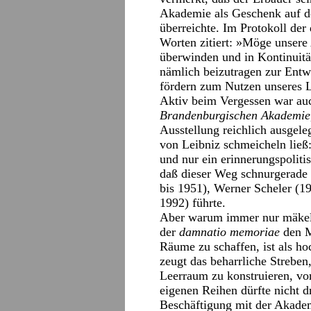
Akademie als Geschenk auf d
überreichte. Im Protokoll de
Worten zitiert: »Möge unsere
überwinden und in Kontinuität
nämlich beizutragen zur Entwi
fördern zum Nutzen unseres 
Aktiv beim Vergessen war auc
Brandenburgischen Akademi
Ausstellung reichlich ausgel
von Leibniz schmeicheln ließ
und nur ein erinnerungspolit
daß dieser Weg schnurgerade 
bis 1951), Werner Scheler (1
1992) führte.
Aber warum immer nur mäkeln
der
damnatio memoriae
den M
Räume zu schaffen, ist als h
zeugt das beharrliche Strebe
Leerraum zu konstruieren, von
eigenen Reihen dürfte nicht 
Beschäftigung mit der Akade