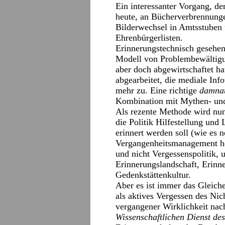
Ein interessanter Vorgang, d
heute, an Bücherverbrennung
Bilderwechsel in Amtsstuben 
Ehrenbürgerlisten.
Erinnerungstechnisch gesehen 
Modell von Problembewältigu
aber doch abgewirtschaftet ha
abgearbeitet, die mediale Info
mehr zu. Eine richtige
damna
Kombination mit Mythen- un
Als rezente Methode wird nun 
die Politik Hilfestellung und 
erinnert werden soll (wie es 
Vergangenheitsmanagement he
und nicht Vergessenspolitik, 
Erinnerungslandschaft, Erinn
Gedenkstättenkultur.
Aber es ist immer das Gleich
als aktives Vergessen des N
vergangener Wirklichkeit nac
Wissenschaftlichen Dienst de