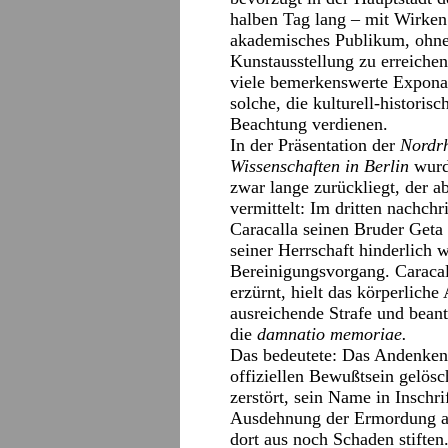
halben Tag lang – mit Wirken
akademisches Publikum, ohne 
Kunstausstellung zu erreiche
viele bemerkenswerte Exponat
solche, die kulturell-historisch
Beachtung verdienen.
In der Präsentation der
Nordrh
Wissenschaften in Berlin
wurd
zwar lange zurückliegt, der 
vermittelt: Im dritten nachchr
Caracalla seinen Bruder Geta
seiner Herrschaft hinderlich 
Bereinigungsvorgang. Caracal
erzürnt, hielt das körperliche
ausreichende Strafe und bean
die
damnatio memoriae.
Das bedeutete: Das Andenken
offiziellen Bewußtsein gelösc
zerstört, sein Name in Inschr
Ausdehnung der Ermordung auf
dort aus noch Schaden stiften