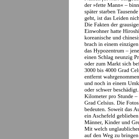
der »fette Mann« – binn
später starben Tausende
geht, ist das Leiden n
Die Fakten der grausig
Einwohner hatte Hirosh
koreanische und chines
brach in einem einzige
das Hypozentrum – jenen
einen Schlag neunzig Pr
oder zum Markt sich be
3000 bis 4000 Grad Cel
entfernt wahrgenommen 
und noch in einem Umkr
oder schwer beschädigt
Kilometer pro Stunde –
Grad Celsius. Die Fotos 
bedeuten. Soweit das A
ein Aschefeld geblieben
Männer, Kinder und Gre
Mit welch unglaubliche
auf den Weg zu bringen