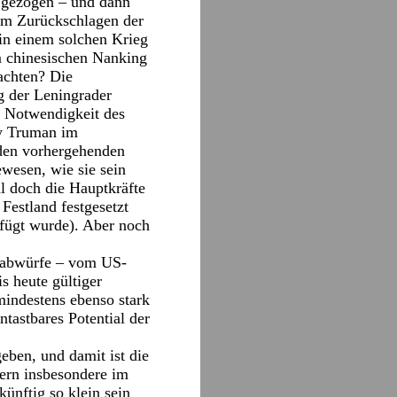
 gezogen – und dann
sem Zurückschlagen der
in einem solchen Krieg
m chinesischen Nanking
achten? Die
 der Leningrader
e Notwendigkeit des
y Truman im
den vorhergehenden
wesen, wie sie sein
l doch die Hauptkräfte
Festland festgesetzt
efügt wurde). Aber noch
nabwürfe – vom US-
s heute gültiger
mindestens ebenso stark
tastbares Potential der
eben, und damit ist die
dern insbesondere im
ünftig so klein sein