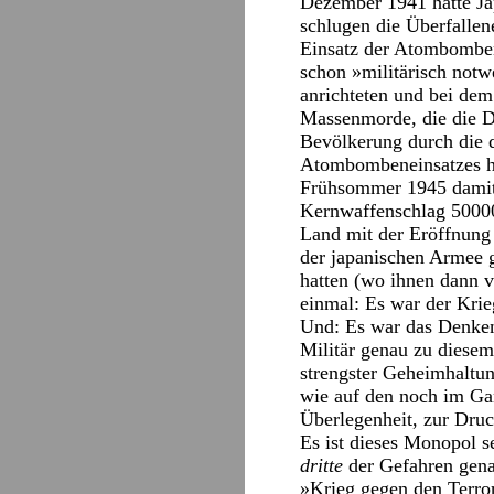
Dezember 1941 hatte Ja
schlugen die Überfallen
Einsatz der Atombomben
schon »militärisch not
anrichteten und bei de
Massenmorde, die die D
Bevölkerung durch die 
Atombombeneinsatzes h
Frühsommer 1945 damit 
Kernwaffenschlag 500000
Land mit der Eröffnung 
der japanischen Armee g
hatten (wo ihnen dann v
einmal: Es war der Krie
Und: Es war das Denken
Militär genau zu diesem
strengster Geheimhaltun
wie auf den noch im Gan
Überlegenheit, zur Dru
Es ist dieses Monopol s
dritte
der Gefahren gena
»Krieg gegen den Terror