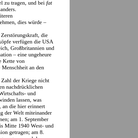
l zu tragen, und bei
fat
anders.
iteren
ehmen, dies würde –
 Zerstörungskraft, die
gköpfe verfügen die USA
eich, Großbritannien und
uation – eine ungeheure
e Kette von
e Menschheit an den
 Zahl der Kriege nicht
den nachdrücklichen
Wirtschafts- und
winden lassen, was
 an die hier erinnert
g der Welt miteinander
nnen; am 1. September
is Mitte 1940 West- und
ion getragen; am 8.