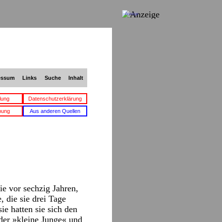
Anzeige
essum
Links
Suche
Inhalt
lung
Datenschutzerklärung
bung
Aus anderen Quellen
ie vor sechzig Jahren,
 die sie drei Tage
ie hatten sie sich den
der »kleine Junge« und