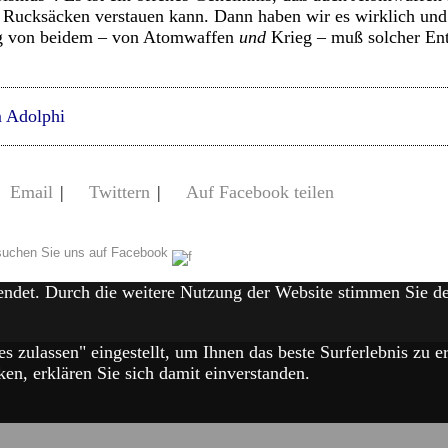
n Rucksäcken verstauen kann. Dann haben wir es wirklich un
ng von beidem – von Atomwaffen
und
Krieg – muß solcher Ent
 Adolphi
Email
|
Twittern
|
Auf Facebook teilen
uchen Sie uns auf Facebook
endet. Durch die weitere Nutzung der Website stimmen Sie 
es zulassen" eingestellt, um Ihnen das beste Surferlebnis zu
en, erklären Sie sich damit einverstanden.