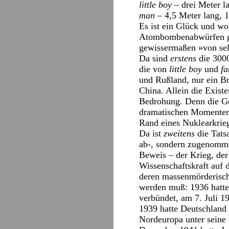
little boy
– drei Meter l
man
– 4,5 Meter lang, 
Es ist ein Glück und wo
Atombombenabwürfen gek
gewissermaßen »von selb
Da sind
erstens
die 3000
die von
little boy
und
f
und Rußland, nur ein Br
China. Allein die Existe
Bedrohung. Denn die Ges
dramatischen Momenten,
Rand eines Nuklearkrie
Da ist
zweitens
die Tats
ab-, sondern zugenommen
Beweis – der Krieg, der 
Wissenschaftskraft auf 
deren massenmörderischen
werden muß: 1936 hatte
verbündet, am 7. Juli 
1939 hatte Deutschland
Nordeuropa unter seine 