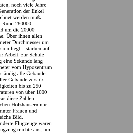
ten, noch viele Jahre
Generation der Enkel
rechnet werden muß.
n. Rund 280000
nd um die 20000
e. Über ihnen allen
lometer Durchmesser um
ion liegt – starben auf
r Arbeit, zur Schule
 eine Sekunde lang
lometer vom Hypozentrum
ständig alle Gebäude,
ler Gebäude zerstört
gkeiten bis zu 250
raturen von über 1000
was diese Zahlen
schen Holzhäusern nur
annter Frauen und
eiche Bild.
underte Flugzeuge waren
ugzeug reichte aus, um