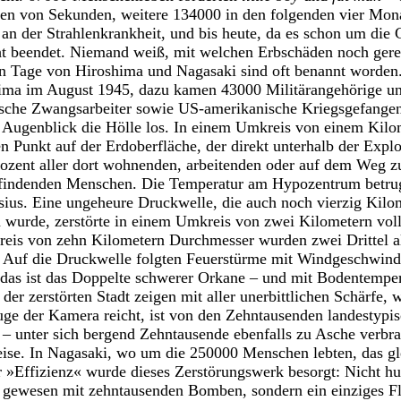
en von Sekunden, weitere 134000 in den folgenden vier Mona
 an der Strahlenkrankheit, und bis heute, da es schon um die 
icht beendet. Niemand weiß, mit welchen Erbschäden noch ge
en Tage von Hiroshima und Nagasaki sind oft benannt worde
ima im August 1945, dazu kamen 43000 Militärangehörige u
ische Zwangsarbeiter sowie US-amerikanische Kriegsgefangen
n Augenblick die Hölle los. In einem Umkreis von einem Ki
 Punkt auf der Erdoberfläche, der direkt unterhalb der Explos
ozent aller dort wohnenden, arbeitenden oder auf dem Weg zu
findenden Menschen. Die Temperatur am Hypozentrum betrug
sius. Eine ungeheure Druckwelle, die auch noch vierzig Ki
wurde, zerstörte in einem Umkreis von zwei Kilometern voll
eis von zehn Kilometern Durchmesser wurden zwei Drittel al
. Auf die Druckwelle folgten Feuerstürme mit Windgeschwindi
 das ist das Doppelte schwerer Orkane – und mit Bodentempe
der zerstörten Stadt zeigen mit aller unerbittlichen Schärfe, 
uge der Kamera reicht, ist von den Zehntausenden landestypi
 – unter sich bergend Zehntausende ebenfalls zu Asche verbr
ise. In Nagasaki, wo um die 250000 Menschen lebten, das gl
r »Effizienz« wurde dieses Zerstörungswerk besorgt: Nicht h
 gewesen mit zehntausenden Bomben, sondern ein einziges Fl