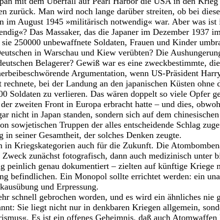
pan mit dem Überfall auf Pearl Harbor die USA in den Krieg
en zurück. Man wird noch lange darüber streiten, ob bei die
 im August 1945 »militärisch notwendig« war. Aber was ist 
wendig«? Das Massaker, das die Japaner im Dezember 1937 i
m sie 250000 unbewaffnete Soldaten, Frauen und Kinder umbr
eutschen in Warschau und Kiew verübten? Die Aushungerung
deutschen Belagerer? Gewiß war es eine zweckbestimmte, di
erbeibeschwörende Argumentation, wenn US-Präsident Harr
rechnete, bei der Landung an den japanischen Küsten ohne 
 Soldaten zu verlieren. Das wären doppelt so viele Opfer ge
der zweiten Front in Europa erbracht hatte – und dies, obwoh
ar nicht in Japan standen, sondern sich auf dem chinesischen 
on sowjetischen Truppen der alles entscheidende Schlag zug
g in seiner Gesamtheit, der solches Denken zeugte.
 in Kriegskategorien auch für die Zukunft. Die Atombombe
 Zweck zunächst fotografisch, dann auch medizinisch unter bi
g peinlich genau dokumentiert – zielten auf künftige Kriege 
g befindlichen. Ein Monopol sollte errichtet werden: ein unan
ckausübung und Erpressung.
ehr schnell gebrochen worden, und es wird ein ähnliches nie g
nnt: Sie liegt nicht nur in denkbaren Kriegen allgemein, son
ismus«. Es ist ein offenes Geheimnis, daß auch Atomwaffen k