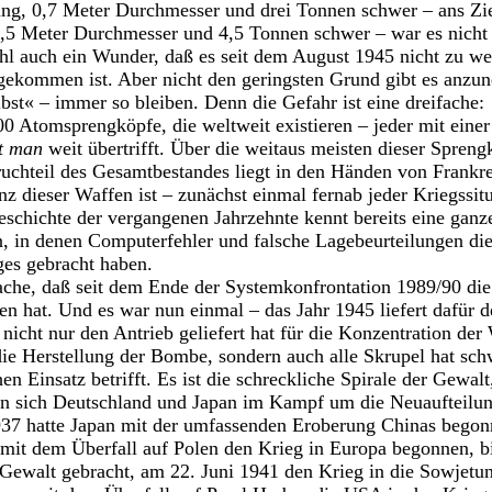
ang, 0,7 Meter Durchmesser und drei Tonnen schwer – ans Zie
1,5 Meter Durchmesser und 4,5 Tonnen schwer – war es nicht 
hl auch ein Wunder, daß es seit dem August 1945 nicht zu we
ommen ist. Aber nicht den geringsten Grund gibt es anzun
st« – immer so bleiben. Denn die Gefahr ist eine dreifache:
0 Atomsprengköpfe, die weltweit existieren – jeder mit einer
at man
weit übertrifft. Über die weitaus meisten dieser Spren
uchteil des Gesamtbestandes liegt in den Händen von Frankr
nz dieser Waffen ist – zunächst einmal fernab jeder Kriegssit
chichte der vergangenen Jahrzehnte kennt bereits eine ganz
 in denen Computerfehler und falsche Lagebeurteilungen di
ges gebracht haben.
ache, daß seit dem Ende der Systemkonfrontation 1989/90 die
 hat. Und es war nun einmal – das Jahr 1945 liefert dafür 
nicht nur den Antrieb geliefert hat für die Konzentration der 
die Herstellung der Bombe, sondern auch alle Skrupel hat sch
 Einsatz betrifft. Es ist die schreckliche Spirale der Gewalt,
n sich Deutschland und Japan im Kampf um die Neuaufteilun
1937 hatte Japan mit der umfassenden Eroberung Chinas bego
 mit dem Überfall auf Polen den Krieg in Europa begonnen, b
Gewalt gebracht, am 22. Juni 1941 den Krieg in die Sowjetun