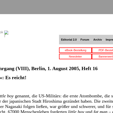
ook
Editorial 2.0
Forum
Archiv
Impr
eBook-Bestellung
PDF-Bestel
Newsletter
Bannerwer
hrgang (VIII), Berlin, 1. August 2005, Heft 16
«: Es reicht!
ittle boy
genannt, die US-Militärs: die erste Atombombe, die s
 der japanischen Stadt Hiroshima gezündet haben. Die zweite,
er Nagasaki folgen ließen, war größer und schwerer, und für s
cht. 67000 Menschenleben forderten
little boy
und
fat man
– 