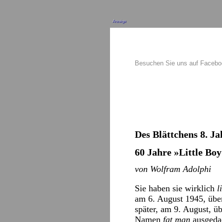
Anzeige
Besuchen Sie uns auf Faceb
Des Blättchens 8. Ja
60 Jahre »Little Boy
von Wolfram Adolphi
Sie haben sie wirklich
l
am 6. August 1945, über
später, am 9. August, üb
Namen
fat man
ausgeda