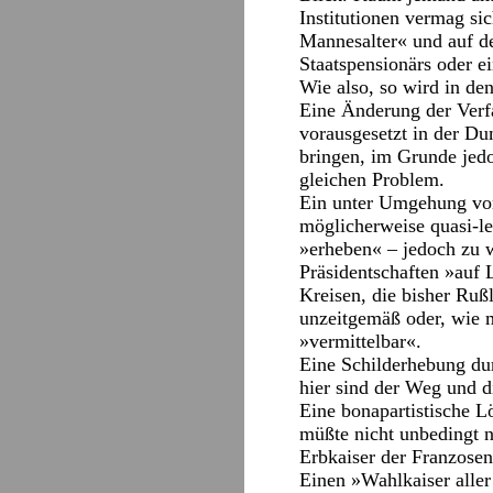
Institutionen vermag si
Mannesalter« und auf de
Staatspensionärs oder e
Wie also, so wird in de
Eine Änderung der Verf
vorausgesetzt in der Du
bringen, im Grunde jed
gleichen Problem.
Ein unter Umgehung von
möglicherweise quasi-le
»erheben« – jedoch zu w
Präsidentschaften »auf
Kreisen, die bisher Ruß
unzeitgemäß oder, wie m
»vermittelbar«.
Eine Schilderhebung dur
hier sind der Weg und d
Eine bonapartistische L
müßte nicht unbedingt 
Erbkaiser der Franzosen
Einen »Wahlkaiser alle