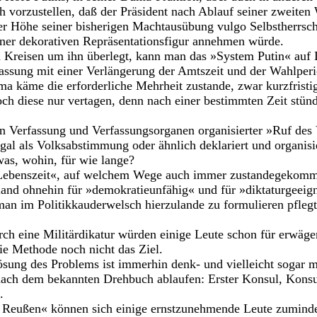
ch vorzustellen, daß der Präsident nach Ablauf seiner zweite
r Höhe seiner bisherigen Machtausübung vulgo Selbstherrscha
iner dekorativen Repräsentationsfigur annehmen würde.
n Kreisen um ihn überlegt, kann man das »System Putin« auf 
assung mit einer Verlängerung der Amtszeit und der Wahlper
ma käme die erforderliche Mehrheit zustande, zwar kurzfristi
och diese nur vertagen, denn nach einer bestimmten Zeit stü
 Verfassung und Verfassungsorganen organisierter »Ruf des 
gal als Volksabstimmung oder ähnlich deklariert und organisi
as, wohin, für wie lange?
 Lebenszeit«, auf welchem Wege auch immer zustandegekomme
land ohnehin für »demokratieunfähig« und für »diktaturgeeigne
an im Politikkauderwelsch hierzulande zu formulieren pflegt,
ch eine Militärdikatur würden einige Leute schon für erwäge
ie Methode noch nicht das Ziel.
ösung des Problems ist immerhin denk- und vielleicht sogar m
nach dem bekannten Drehbuch ablaufen: Erster Konsul, Konsu
.
r Reußen« können sich einige ernstzunehmende Leute zumind