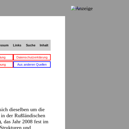
Anzeige
essum
Links
Suche
Inhalt
lung
Datenschutzerklärung
bung
Aus anderen Quellen
sich dieselben um die
 in der Rußländischen
, das Jahr 2008 fest im
Strukturen und