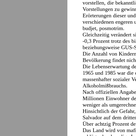
vorstellen, die bekann
Vorstellungen zu gewin
Erörterungen dieser und
verschiedenen engeren un
budjet, posmotrim.
Gleichzeitig verändert 
-0,3 Prozent trotz des 
beziehungsweise GUS-St
Die Anzahl von Kindern 
Bevölkerung findet nicht
Die Lebenserwartung der
1965 und 1985 war die 
massenhafter sozialer 
Alkoholmißbrauchs.
Nach offiziellen Angabe
Millionen Einwohner de
weniger als umgerechne
Hinsichtlich der Gefahr
Salvador auf dem dritte
Über achtzig Prozent de
Das Land wird von mafio