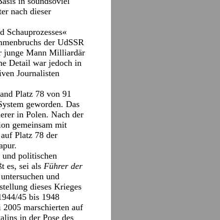
Basis in soundsoviel
er nach dieser
nd Schauprozesses«
sammenbruchs der UdSSR
er junge Mann Milliardär
e Detail war jedoch in
iven Journalisten
Land Platz 78 von 91
n System geworden. Das
derer in Polen. Nach der
ation gemeinsam mit
uf Platz 78 der
apur.
 und politischen
t es, sei als
Führer der
u untersuchen und
stellung dieses Krieges
1944/45 bis 1948
 2005 marschierten auf
lins in der Pose des