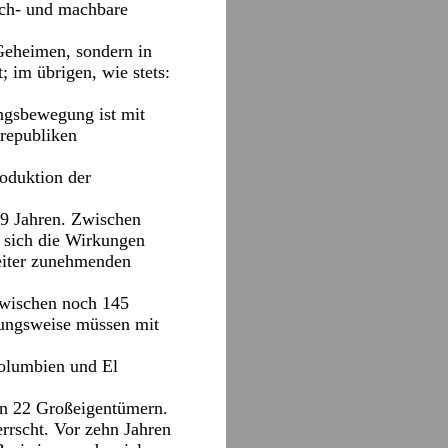
uch- und machbare
 Geheimen, sondern in
; im übrigen, wie stets:
ungsbewegung ist mit
trepubliken
oduktion der
69 Jahren. Zwischen
 sich die Wirkungen
eiter zunehmenden
zwischen noch 145
hungsweise müssen mit
Kolumbien und El
von 22 Großeigentümern.
errscht. Vor zehn Jahren