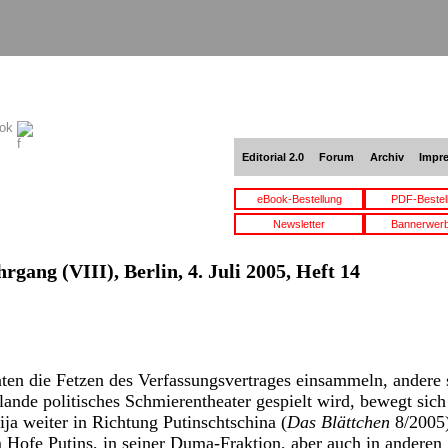
ook
Editorial 2.0
Forum
Archiv
Impr
eBook-Bestellung
PDF-Bestel
Newsletter
Bannerwer
rgang (VIII), Berlin, 4. Juli 2005, Heft 14
en die Fetzen des Verfassungsvertrages einsammeln, andere 
ande politisches Schmierentheater gespielt wird, bewegt sich
ija weiter in Richtung Putinschtschina (
Das Blättchen
8/2005)
Hofe Putins, in seiner Duma-Fraktion, aber auch in anderen 