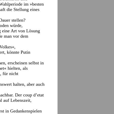
n Wahlperiode im »besten
ft die Stellung eines
Dauer stellen?
ioden würde,
g eine Art von Lösung
nde man vor dem
Volkes«,
ert, könnte Putin
n, erscheinen selbst in
t« hielten, als
 für nicht
nswert halten, aber auch
achbar. Der coup d’etat
l auf Lebenszeit,
est in Gedankenspielen