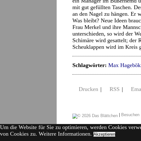
ein Manager im Büßerhemd und
mit gut gefüllten Taschen. De
an den Nagel zu hängen. Er w
Was bleibt? Neue Ideen brauc
Frau Merkel und ihre Mannsc
unterschieden, so wird der We
Schimäre wird gesattelt; der 
Scheuklappen wird im Kreis g
Schlagwörter:
Max Hagebök
Drucken
|
RSS
|
Ema
|
Besuchen 
Um die Website für Sie zu optimieren, werden Cookies verw
von Cookies zu.
Weitere Informationen.
Akzeptieren