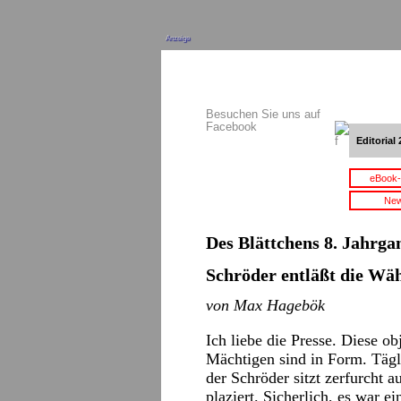
Anzeige
Besuchen Sie uns auf
Facebook
Editorial 
eBook-
New
Des Blättchens 8. Jahrgan
Schröder entläßt die Wä
von Max Hagebök
Ich liebe die Presse. Diese ob
Mächtigen sind in Form. Tägl
der Schröder sitzt zerfurcht 
plaziert. Sicherlich, es war 