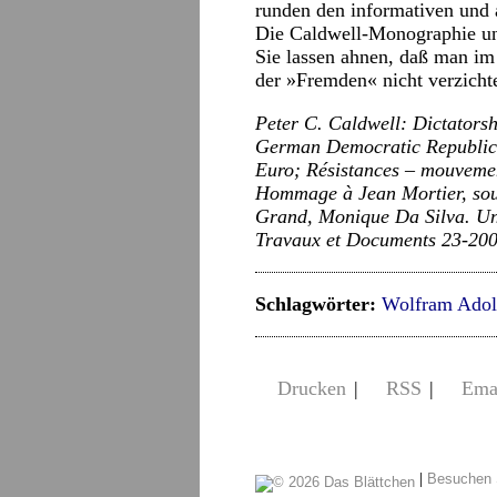
runden den informativen und 
Die Caldwell-Monographie un
Sie lassen ahnen, daß man im
der »Fremden« nicht verzichte
Peter C. Caldwell: Dictatorsh
German Democratic Republic,
Euro; Résistances – mouvemen
Hommage à Jean Mortier, sous
Grand, Monique Da Silva. Uni
Travaux et Documents 23-200
Schlagwörter:
Wolfram Adol
Drucken
|
RSS
|
Ema
|
Besuchen 