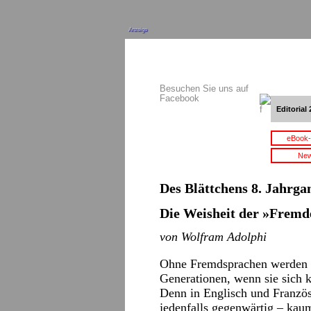
Anzeige
Besuchen Sie uns auf
Facebook
Editorial 
eBook-
New
Des Blättchens 8. Jahrgan
Die Weisheit der »Fremd
von Wolfram Adolphi
Ohne Fremdsprachen werden s
Generationen, wenn sie sich 
Denn in Englisch und Französ
jedenfalls gegenwärtig – kaum