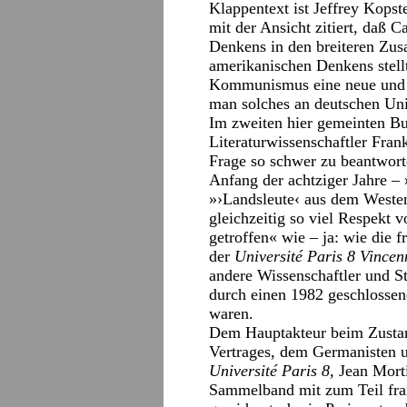
Klappentext ist Jeffrey Kops
mit der Ansicht zitiert, daß 
Denkens in den breiteren Zu
amerikanischen Denkens stell
Kommunismus eine neue und i
man solches an deutschen Uni
Im zweiten hier gemeinten Bu
Literaturwissenschaftler Fra
Frage so schwer zu beantworte
Anfang der achtziger Jahre – 
»›Landsleute‹ aus dem Westen 
gleichzeitig so viel Respekt 
getroffen« wie – ja: wie die
der
Université Paris 8 Vincen
andere Wissenschaftler und S
durch einen 1982 geschlosse
waren.
Dem Hauptakteur beim Zusta
Vertrages, dem Germanisten u
Université Paris 8,
Jean Morti
Sammelband mit zum Teil fran