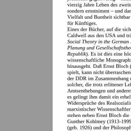
vierzig Jahre Leben des zweite
sondern ernstnimmt – und dam
Vielfalt und Buntheit sichtba
für Künftiges.
Eines der Bücher, auf die sic
Caldwell aus den USA und trä
Social Theory in the German
Planung und Gesellschaftsthe
Republik
). Es ist dies eine 
wissenschaftliche Monographie
hinausgeht. Daß Ernst Bloch 
spielt, kann nicht überrasche
der DDR im Zusammenhang mi
solcher, die trotz erlittener 
Amtsenthebungen und andere
es gelingt ihm damit ein erhel
Widersprüche des Realsoziali
marxistischer Wissenschaftl
stehen neben Ernst Bloch di
Gunther Kohlmey (1913-1999
(geb. 1926) und der Philoso