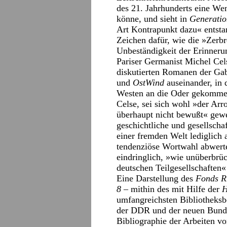
des 21. Jahrhunderts eine We
könne, und sieht in
Generati
Art Kontrapunkt dazu« entst
Zeichen dafür, wie die »Zerbr
Unbeständigkeit der Erinnerun
Pariser Germanist Michel Celse
diskutierten Romanen der Gab
und
OstWind
auseinander, in 
Westen an die Oder gekommen
Celse, sei sich wohl »der Arr
überhaupt nicht bewußt« gew
geschichtliche und gesellsch
einer fremden Welt lediglich 
tendenziöse Wortwahl abwerte
eindringlich, »wie unüberbrü
deutschen Teilgesellschaften«
Eine Darstellung des
Fonds R
8
– mithin des mit Hilfe der
H
umfangreichsten Bibliotheksb
der DDR und der neuen Bunde
Bibliographie der Arbeiten v