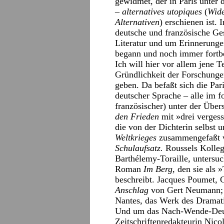
gewidmet, der in Paris unter 
– alternatives utopiques
(
Wide
Alternativen
) erschienen ist.
deutsche und französische Ge
Literatur und um Erinnerung
begann und noch immer fortbe
Ich will hier vor allem jene 
Gründlichkeit der Forschunge
geben. Da befaßt sich die Par
deutscher Sprache – alle im 
französischer) unter der Über
den Frieden
mit »drei verges
die von der Dichterin selbst 
Weltkrieges
zusammengefaßt 
Schulaufsatz.
Roussels Kolleg
Barthélemy-Toraille, untersu
Roman
Im Berg,
den sie als 
beschreibt. Jacques Poumet, 
Anschlag
von Gert Neumann; 
Nantes, das Werk des Dramati
Und um das Nach-Wende-Deut
Zeitschriftenredakteurin Nico