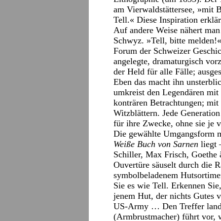
am Vierwaldstättersee, »mit B
Tell.« Diese Inspiration erklä
Auf andere Weise nähert man
Schwyz. »Tell, bitte melden!«
Forum der Schweizer Geschich
angelegte, dramaturgisch vorz
der Held für alle Fälle; ausg
Eben das macht ihn unsterbli
umkreist den Legendären mit 
konträren Betrachtungen; mi
Witzblättern. Jede Generation
für ihre Zwecke, ohne sie je 
Die gewählte Umgangsform mi
Weiße Buch von Sarnen
liegt
Schiller, Max Frisch, Goethe 
Ouvertüre säuselt durch die 
symbolbeladenem Hutsortimen
Sie es wie Tell. Erkennen Sie
jenem Hut, der nichts Gutes 
US-Army … Den Treffer lande
(Armbrustmacher) führt vor, 