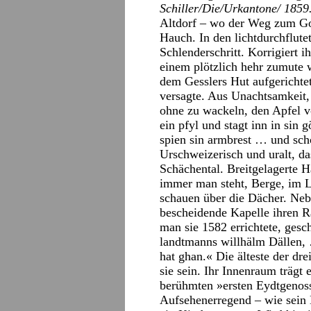
Schiller/Die/Urkantone/ 1859
Altdorf – wo der Weg zum Go
Hauch. In den lichtdurchflut
Schlenderschritt. Korrigiert 
einem plötzlich hehr zumute wi
dem Gesslers Hut aufgericht
versagte. Aus Unachtsamkeit, 
ohne zu wackeln, den Apfel 
ein pfyl und stagt inn in sin 
spien sin armbrest … und sch
Urschweizerisch und uralt, da
Schächental. Breitgelagerte H
immer man steht, Berge, im L
schauen über die Dächer. Neb
bescheidende Kapelle ihren Ra
man sie 1582 errichtete, ges
landtmanns willhälm Dällen,
hat ghan.« Die älteste der dre
sie sein. Ihr Innenraum trägt
berühmten »ersten Eydtgenosse
Aufsehenerregend – wie sein 