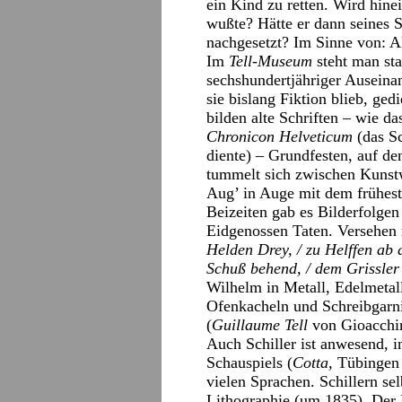
ein Kind zu retten. Wird hine
wußte? Hätte er dann seines Sc
nachgesetzt? Im Sinne von: Al
Im
Tell-Museum
steht man st
sechshundertjähriger Auseina
sie bislang Fiktion blieb, ged
bilden alte Schriften – wie d
Chronicon Helveticum
(das S
diente) – Grundfesten, auf de
tummelt sich zwischen Kunstw
Aug’ in Auge mit dem frühest
Beizeiten gab es Bilderfolg
Eidgenossen Taten. Versehen
Helden Drey, / zu Helffen ab
Schuß behend, / dem Grissler
Wilhelm in Metall, Edelmetall
Ofenkacheln und Schreibgarni
(
Guillaume Tell
von Gioacchin
Auch Schiller ist anwesend, i
Schauspiels (
Cotta,
Tübingen 
vielen Sprachen. Schillern se
Lithographie (um 1835). Der D