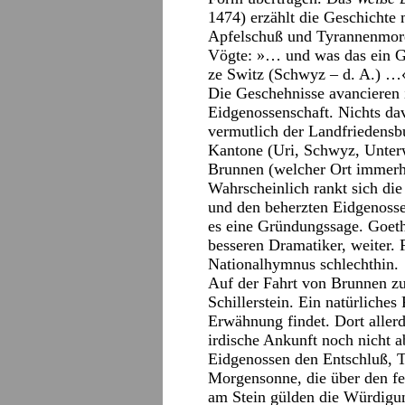
1474) erzählt die Geschichte 
Apfelschuß und Tyrannenmor
Vögte: »… und was das ein Ge
ze Switz (Schwyz – d. A.) …«
Die Geschehnisse avancieren 
Eidgenossenschaft. Nichts dav
vermutlich der Landfriedensb
Kantone (Uri, Schwyz, Unter
Brunnen (welcher Ort immerhin
Wahrscheinlich rankt sich di
und den beherzten Eidgenosse
es eine Gründungssage. Goethe 
besseren Dramatiker, weiter. 
Nationalhymnus schlechthin.
Auf der Fahrt von Brunnen z
Schillerstein. Ein natürliches
Erwähnung findet. Dort allerd
irdische Ankunft noch nicht 
Eidgenossen den Entschluß, T
Morgensonne, die über den fel
am Stein gülden die Würdigu