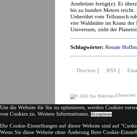
Armbrüste fertigt(e). Er über
bis zu hundert Metern reicht. 
Unberührt vom Tellrausch ruh
vier Waldstätte im Kranz der
Universum, zieht der Planeto
Schlagwörter:
Renate Hoffm
Drucken
|
RSS
|
Ema
|
Besuchen 
Um die Website für Sie zu optimieren, werden Cookies verw
von Cookies zu.
Weitere Informationen.
Akzeptieren
Die Cookie-Einstellungen auf dieser Website sind auf "Cookie
Wenn Sie diese Website ohne Änderung Ihrer Cookie-Einstell