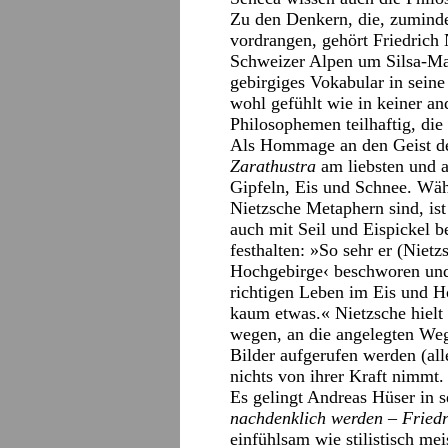
Zu den Denkern, die, zumindes
vordrangen, gehört Friedrich 
Schweizer Alpen um Silsa-Mar
gebirgiges Vokabular in seine
wohl gefühlt wie in keiner a
Philosophemen teilhaftig, die
Als Hommage an den Geist de
Zarathustra
am liebsten und 
Gipfeln, Eis und Schnee. Wä
Nietzsche Metaphern sind, is
auch mit Seil und Eispickel b
festhalten: »So sehr er (Nietz
Hochgebirge‹ beschworen und
richtigen Leben im Eis und H
kaum etwas.« Nietzsche hielt s
wegen, an die angelegten We
Bilder aufgerufen werden (a
nichts von ihrer Kraft nimmt.
Es gelingt Andreas Hüser in s
nachdenklich werden – Friedr
einfühlsam wie stilistisch mei