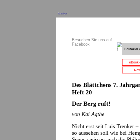
Anzeige
Besuchen Sie uns auf
Facebook
Editorial 
eBook-
New
Des Blättchens 7. Jahrgan
Heft 20
Der Berg ruft!
von Kai Agthe
Nicht erst seit Luis Trenker
so aussehen soll wie bei Hemp
Seneca wissen auch die Phil