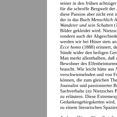
seiner in den frühen achtzige
für die schroffe Bergwelt de
diese Passion aber nicht erst
der in das Buch
Menschlich A
Wanderer und sein Schatten
(1
Bilder gekleidet wird. Nietzsc
sondern auch der Abgeschied
werden wir bei Hüser stets a
Ecce homo
(1888) erinnert, d
Sünde wider den heiligen Geis
Man merkt allenthalben, daß A
Bewohner des Elfenbeinturms i
braucht. Wie leicht hätte aus
verschwiemelnden und von F
können, die zum gleichen The
Journalist und passionierter B
Sachverhalte (zu Nietzsches 
zu erläutern. Diese Extremex
Gedankengebirgsketten wird, 
zu einem literarischen Spazie