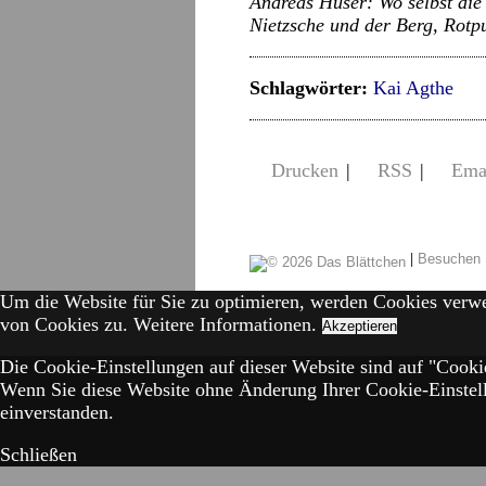
Andreas Hüser: Wo selbst die
Nietzsche und der Berg, Rotp
Schlagwörter:
Kai Agthe
Drucken
|
RSS
|
Ema
|
Besuchen 
Um die Website für Sie zu optimieren, werden Cookies verw
von Cookies zu.
Weitere Informationen.
Akzeptieren
Die Cookie-Einstellungen auf dieser Website sind auf "Cookie
Wenn Sie diese Website ohne Änderung Ihrer Cookie-Einstell
einverstanden.
Schließen