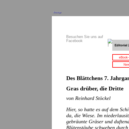
Anzeige
Besuchen Sie uns auf
Facebook
Editorial 
eBook-
New
Des Blättchens 7. Jahrgan
Gras drüber, die Dritte
von Reinhard Stöckel
Hier, so hatte es auf dem Schil
da, die Wiese. Im niederlausi
gebräunte Gräser und duftend
Blütenstäube schweben durch 