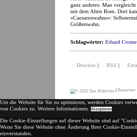
ganz anderes: Man vergleicht 
mit dem Alten Rom. Dort ka
»Caesarenwahns«: Selbstermä
Größenwahn.
Schlagwörter:
Erhard Crome
Drucken
|
RSS
|
Ema
|
Besuchen 
Um die Website für Sie zu optimieren, werden Cookies verw
von Cookies zu.
Weitere Informationen.
Akzeptieren
Die Cookie-Einstellungen auf dieser Website sind auf "Cookie
Wenn Sie diese Website ohne Änderung Ihrer Cookie-Einstell
einverstanden.