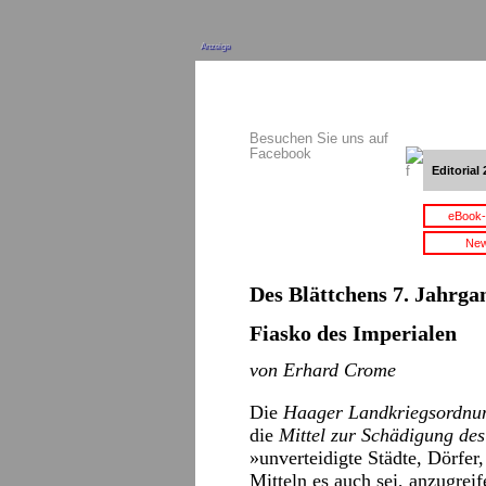
Anzeige
Besuchen Sie uns auf
Facebook
Editorial 
eBook-
New
Des Blättchens 7. Jahrgan
Fiasko des Imperialen
von Erhard Crome
Die
Haager Landkriegsordnu
die
Mittel zur Schädigung des
»unverteidigte Städte, Dörfe
Mitteln es auch sei, anzugrei