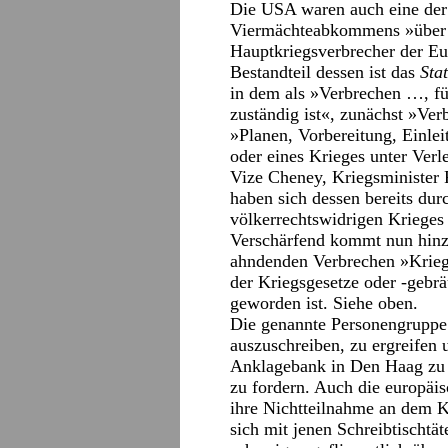
Die USA waren auch eine der
Viermächteabkommens »über d
Hauptkriegsverbrecher der E
Bestandteil dessen ist das
Sta
in dem als »Verbrechen …, fü
zuständig ist«, zunächst »Ver
»Planen, Vorbereitung, Einle
oder eines Krieges unter Verl
Vize Cheney, Kriegsminister 
haben sich dessen bereits du
völkerrechtswidrigen Krieges
Verschärfend kommt nun hinzu
ahndenden Verbrechen »Krieg
der Kriegsgesetze oder -gebrä
geworden ist. Siehe oben.
Die genannte Personengruppe 
auszuschreiben, zu ergreifen 
Anklagebank in Den Haag zu se
zu fordern. Auch die europäis
ihre Nichtteilnahme an dem K
sich mit jenen Schreibtischtä