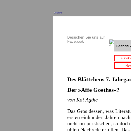
Anzeige
Besuchen Sie uns auf
Facebook
Editorial 
eBook-
New
Des Blättchens 7. Jahrgan
Der »Affe Goethes«?
von Kai Agthe
Das Gros dessen, was Literat
ersten einhundert Jahren nac
nicht im juristischen, so doc
üblen Nachrede erfüllen. Das 