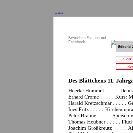
Anzeige
Besuchen Sie uns auf
Facebook
Editorial 
eBook-
New
Des Blättchens 11. Jahrga
Heerke Hummel . . . . . Deuts
Erhard Crome . . . . . Kurs:
Harald Kretzschmar . . . . . 
Ines Fritz . . . . . Kirchenmora
Peter Braune . . . . . Speisen 
Thomas Heubner . . . . . Flu
Joachim Großkreutz . . . . . A