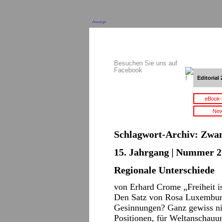
Anzeige
Besuchen Sie uns auf
Facebook
Editorial 
eBook-
New
Schlagwort-Archiv:
Zwan
15. Jahrgang | Nummer 20
Regionale Unterschiede
von Erhard Crome „Freiheit i
Den Satz von Rosa Luxemburg 
Gesinnungen? Ganz gewiss nich
Positionen, für Weltanschauu