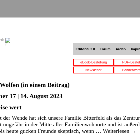
ook
Editorial 2.0
Forum
Archiv
Impr
eBook-Bestellung
PDF-Bestel
Newsletter
Bannerwer
Wolfen
(in einem Beitrag)
er 17 | 14. August 2023
eise wert
 der Wende hat sich unsere Familie Bitterfeld als das Zentr
gt ungefähr in der Mitte aller Familienwohnorte und ist auße
Bis heute gucken Freunde skeptisch, wenn …
Weiterlesen
→