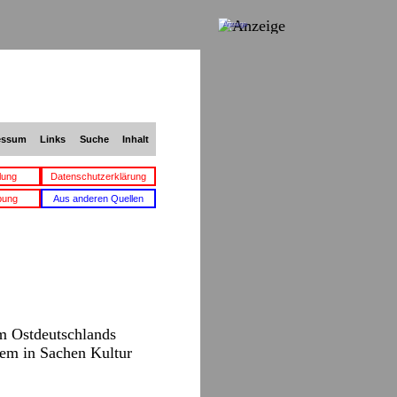
Anzeige
essum
Links
Suche
Inhalt
lung
Datenschutzerklärung
bung
Aus anderen Quellen
um Ostdeutschlands
rdem in Sachen Kultur