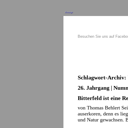
Anzeige
Besuchen Sie uns auf Faceb
Schlagwort-Archiv:
26. Jahrgang | Numm
Bitterfeld ist eine R
von Thomas Behlert Seit
auserkoren, denn es lie
und Natur gewachsen. 