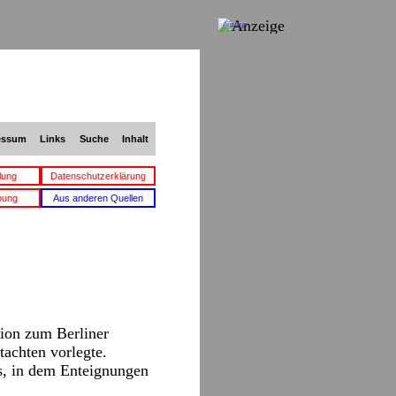
Anzeige
essum
Links
Suche
Inhalt
lung
Datenschutzerklärung
bung
Aus anderen Quellen
sion zum Berliner
achten vorlegte.
es, in dem Enteignungen