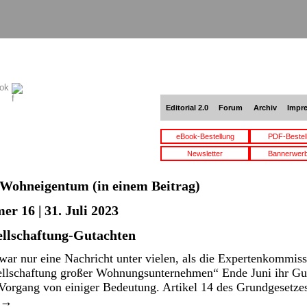
ook
Editorial 2.0
Forum
Archiv
Impr
eBook-Bestellung
PDF-Bestel
Newsletter
Bannerwer
Wohneigentum
(in einem Beitrag)
r 16 | 31. Juli 2023
ellschaftung-Gutachten
war nur eine Nachricht unter vielen, als die Expertenkommis
ellschaftung großer Wohnungsunternehmen“ Ende Juni ihr Gut
r Vorgang von einiger Bedeutung. Artikel 14 des Grundgesetz
→