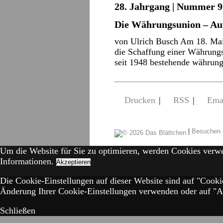
28. Jahrgang | Nummer 9 
Die Währungsunion – Auf
von Ulrich Busch Am 18. Ma
die Schaffung einer Währung
seit 1948 bestehende währung
Drucken
|
RSS
|
Ema
|
Besuchen 
Um die Website für Sie zu optimieren, werden Cookies verw
Informationen.
Akzeptieren
Die Cookie-Einstellungen auf dieser Website sind auf "Cooki
Änderung Ihrer Cookie-Einstellungen verwenden oder auf "Akz
Schließen