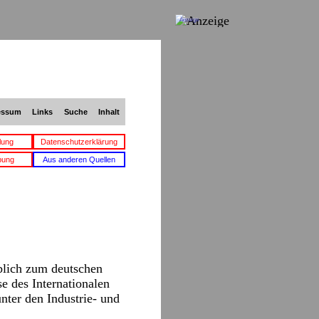
Anzeige
essum
Links
Suche
Inhalt
lung
Datenschutzerklärung
bung
Aus anderen Quellen
blich zum deutschen
se des Internationalen
nter den Industrie- und