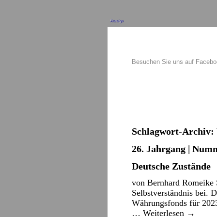
Anzeige
Besuchen Sie uns auf Faceb
Schlagwort-Archiv:
26. Jahrgang | Numm
Deutsche Zustände
von Bernhard Romeike S
Selbstverständnis bei. D
Währungsfonds für 2023 
…
Weiterlesen
→