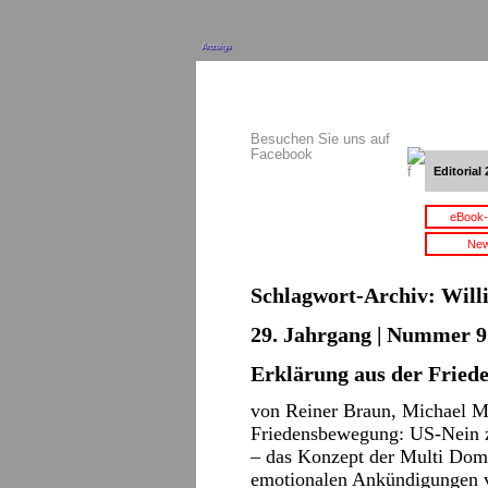
Anzeige
Besuchen Sie uns auf
Facebook
Editorial 
eBook-
New
Schlagwort-Archiv:
Will
29. Jahrgang | Nummer 9 
Erklärung aus der Frie
von Reiner Braun, Michael Mü
Friedensbewegung: US-Nein zu
– das Konzept der Multi Doma
emotionalen Ankündigungen 