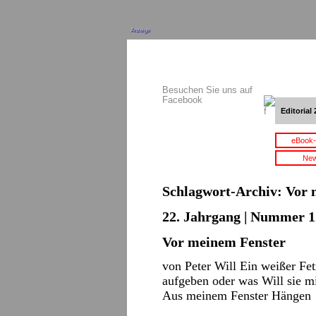
Anzeige
Besuchen Sie uns auf
Facebook
Editorial 
eBook-
New
Schlagwort-Archiv:
Vor 
22. Jahrgang | Nummer 12
Vor meinem Fenster
von Peter Will Ein weißer Fe
aufgeben oder was Will sie m
Aus meinem Fenster Hängen