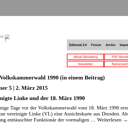
ook
Editorial 2.0
Forum
Archiv
Impr
eBook-Bestellung
PDF-Bestel
Newsletter
Bannerwer
Volkskammerwahl 1990
(in einem Beitrag)
er 5 | 2. März 2015
nigte Linke und der 18. März 1990
nige Tage vor der Volkskammerwahl vom 18. März 1990 errei
 eine vereinigte Linke (VL) eine Ansichtskarte aus Dresden. 
ung enttäuschter Funktionär der vormaligen …
Weiterlesen
→