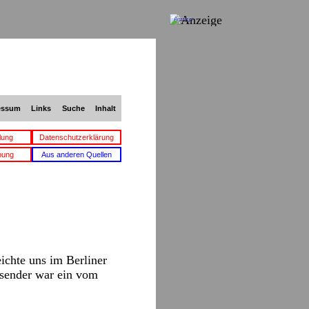
Anzeige
essum
Links
Suche
Inhalt
lung
Datenschutzerklärung
bung
Aus anderen Quellen
chte uns im Berliner
Absender war ein vom