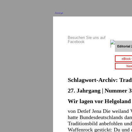
Anzeige
Besuchen Sie uns auf
Facebook
Editorial 
eBook-
New
Schlagwort-Archiv:
Trad
27. Jahrgang | Nummer 3 
Wir lagen vor Helgoland
von Detlef Jena Die weiland 
hatte Bundesdeutschlands da
Traditionsbild anbefohlen un
Waffenrock gestickt: Du und d