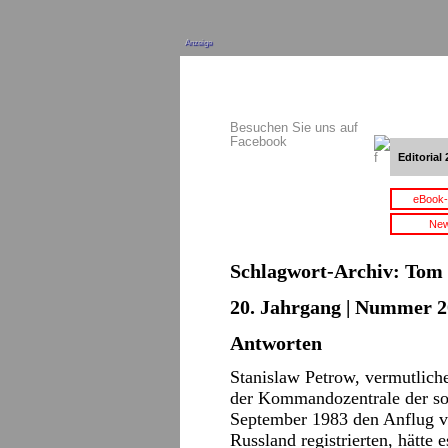
Anzeige
Besuchen Sie uns auf
Facebook
Editorial 
eBook-
New
Schlagwort-Archiv:
Tom
20. Jahrgang | Nummer 2
Antworten
Stanislaw Petrow, vermutlicher
der Kommandozentrale der so
September 1983 den Anflug v
Russland registrierten, hätte 