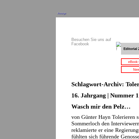
Anzeige
Besuchen Sie uns auf
Facebook
Editorial 
eBook-
New
Schlagwort-Archiv:
Tole
16. Jahrgang | Nummer 17
Wasch mir den Pelz…
von Günter Hayn Tolerieren se
Sommerloch den Interviewern 
reklamierte er eine Regierung
fühlten sich führende Genoss