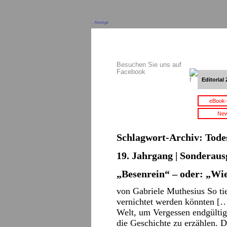
Anzeige
Besuchen Sie uns auf
Facebook
Editorial 
eBook-
New
Schlagwort-Archiv:
Tode
19. Jahrgang | Sonderaus
„Besenrein“ – oder: „Wie
von Gabriele Muthesius So tie
vernichtet werden könnten […
Welt, um Vergessen endgülti
die Geschichte zu erzählen.