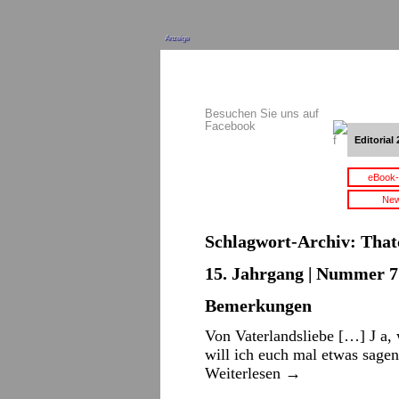
Anzeige
Besuchen Sie uns auf
Facebook
Editorial 
eBook-
New
Schlagwort-Archiv:
That
15. Jahrgang | Nummer 7 
Bemerkungen
Von Vaterlandsliebe […] J a, w
will ich euch mal etwas sagen:
Weiterlesen
→