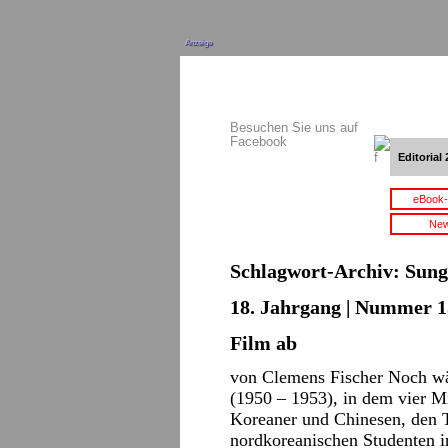
Anzeige
Besuchen Sie uns auf
Facebook
Editorial 
eBook-
New
Schlagwort-Archiv:
Sung
18. Jahrgang | Nummer 15
Film ab
von Clemens Fischer Noch wä
(1950 – 1953), in dem vier 
Koreaner und Chinesen, den T
nordkoreanischen Studenten i