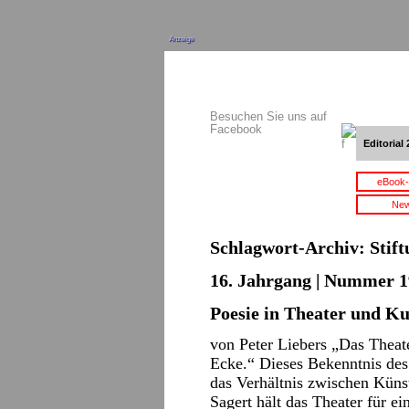
Anzeige
Besuchen Sie uns auf
Facebook
Editorial 
eBook-
New
Schlagwort-Archiv:
Stif
16. Jahrgang | Nummer 1
Poesie in Theater und Ku
von Peter Liebers „Das Theat
Ecke.“ Dieses Bekenntnis des 
das Verhältnis zwischen Kün
Sagert hält das Theater für e