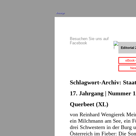
Anzeige
Besuchen Sie uns auf
Facebook
Editorial 
eBook-
New
Schlagwort-Archiv:
Staa
17. Jahrgang | Nummer 15
Querbeet (XL)
von Reinhard Wengierek Mein
ein Milchmann am See, ein Fü
drei Schwestern in der Burg 
Österreich im Fieber: Die S