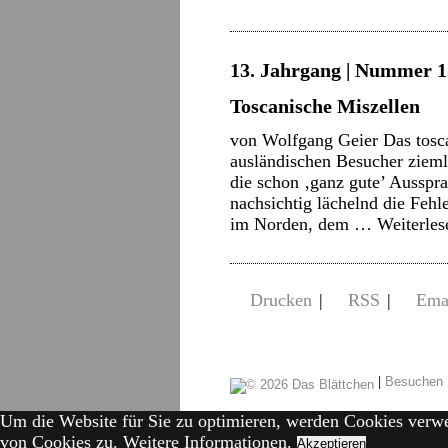
13. Jahrgang | Nummer 15
Toscanische Miszellen
von Wolfgang Geier Das toscan
ausländischen Besucher ziemli
die schon ‚ganz gute’ Ausspra
nachsichtig lächelnd die Fehl
im Norden, dem …
Weiterle
Drucken
|
RSS
|
Ema
|
Besuchen 
Um die Website für Sie zu optimieren, werden Cookies verw
von Cookies zu.
Weitere Informationen.
Akzeptieren