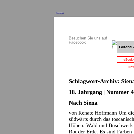
Anzeige
Besuchen Sie uns auf
Facebook
Editorial 
eBook-
New
Schlagwort-Archiv:
Sien
18. Jahrgang | Nummer 4 
Nach Siena
von Renate Hoffmann Um die S
südwärts durch das toscanisc
Höhen; Wald und Buschwerk w
Rot der Erde. Es sind Farb