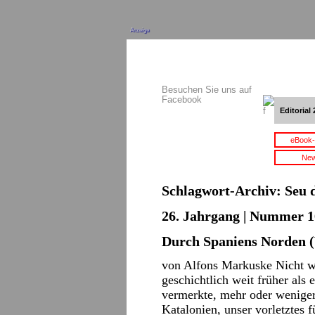
Anzeige
Besuchen Sie uns auf
Facebook
Editorial 
eBook-
New
Schlagwort-Archiv:
Seu 
26. Jahrgang | Nummer 16
Durch Spaniens Norden (
von Alfons Markuske Nicht we
geschichtlich weit früher als 
vermerkte, mehr oder weniger
Katalonien, unser vorletztes 