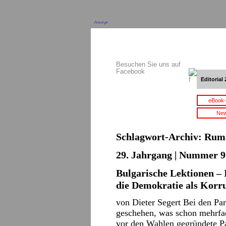
Anzeige
Besuchen Sie uns auf
Facebook
Editorial 
eBook-
New
Schlagwort-Archiv:
Rum
29. Jahrgang | Nummer 9 
Bulgarische Lektionen – 
die Demokratie als Korr
von Dieter Segert Bei den Pa
geschehen, was schon mehrfach
vor den Wahlen gegründete Pa