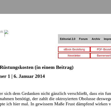
ook
Editorial 2.0
Forum
Archiv
Impr
eBook-Bestellung
PDF-Bestel
Newsletter
Bannerwer
Rüstungskosten
(in einem Beitrag)
er 1 | 6. Januar 2014
r sich dem Gedanken nicht gänzlich verschließt, dass ein fun
hmen benötigt, der zahlt die oktroyierten Obolusse deswege
pte ich hier mal. In gewissem Maße Frust dämpfend wirken 