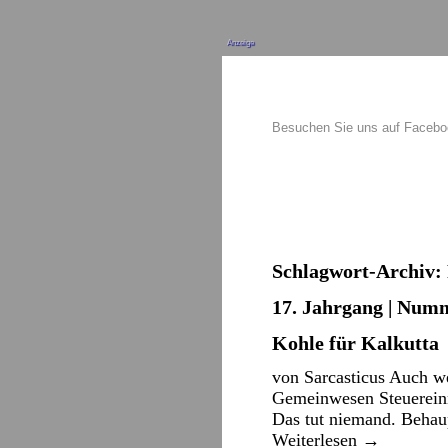
Anzeige
Besuchen Sie uns auf Faceb
Schlagwort-Archiv:
17. Jahrgang | Numm
Kohle für Kalkutta
von Sarcasticus Auch we
Gemeinwesen Steuereinna
Das tut niemand. Behau
Weiterlesen
→