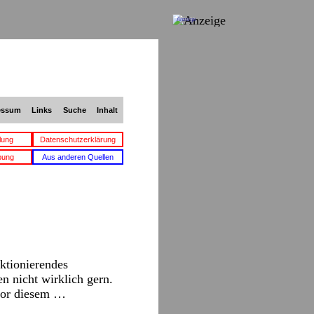
Anzeige
essum
Links
Suche
Inhalt
lung
Datenschutzerklärung
bung
Aus anderen Quellen
ktionierendes
n nicht wirklich gern.
vor diesem …