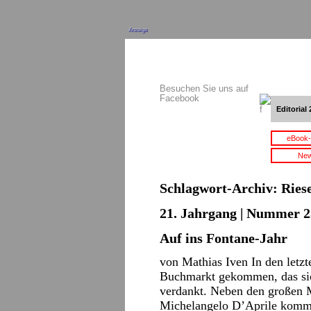
Anzeige
Besuchen Sie uns auf
Facebook
Editorial 
eBook-
New
Schlagwort-Archiv:
Ries
21. Jahrgang | Nummer 2
Auf ins Fontane-Jahr
von Mathias Iven In den letzt
Buchmarkt gekommen, das si
verdankt. Neben den großen 
Michelangelo D’Aprile kommt