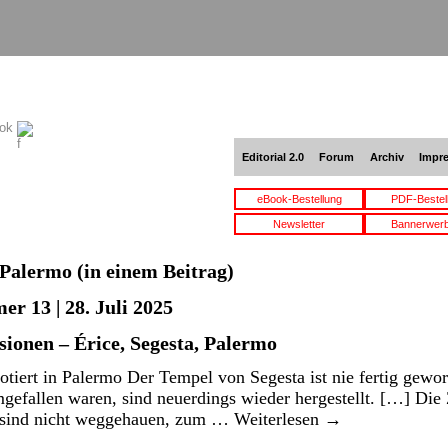
ook
Editorial 2.0
Forum
Archiv
Impr
eBook-Bestellung
PDF-Bestel
Newsletter
Bannerwer
Palermo
(in einem Beitrag)
r 13 | 28. Juli 2025
sionen – Érice, Segesta, Palermo
tiert in Palermo Der Tempel von Segesta ist nie fertig gewo
umgefallen waren, sind neuerdings wieder hergestellt. […] Di
t, sind nicht weggehauen, zum …
Weiterlesen
→