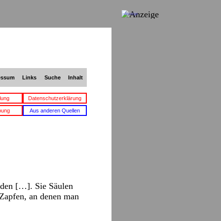
Anzeige
essum
Links
Suche
Inhalt
lung
Datenschutzerklärung
bung
Aus anderen Quellen
rden […]. Sie Säulen
e Zapfen, an denen man