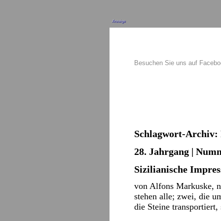
Anzeige
Besuchen Sie uns auf Faceb
Schlagwort-Archiv:
28. Jahrgang | Numme
Sizilianische Impres
von Alfons Markuske, no
stehen alle; zwei, die 
die Steine transportier