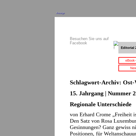
Anzeige
Besuchen Sie uns auf
Facebook
Editorial 
eBook-
New
Schlagwort-Archiv:
Ost-
15. Jahrgang | Nummer 20
Regionale Unterschiede
von Erhard Crome „Freiheit i
Den Satz von Rosa Luxemburg 
Gesinnungen? Ganz gewiss nich
Positionen, für Weltanschauu