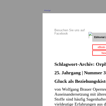
Anzeige
Besuchen Sie uns auf
Facebook
Editorial 
eBook-
New
Schlagwort-Archiv:
Orph
25. Jahrgang | Nummer 3 
Gluck als Beziehungskist
von Wolfgang Brauer Opernreg
Auseinandersetzung mit älter
Stoffe sind häufig Sagenhaft
vieldeutige Erfahrungen aus 