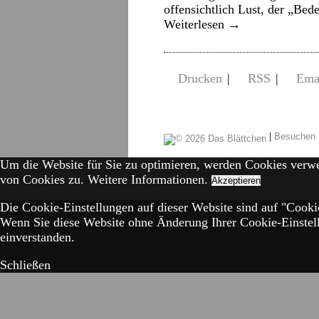
offensichtlich Lust, der „Be
Weiterlesen
→
Drucken
|
RSS
|
Ema
|
Besuchen 
Um die Website für Sie zu optimieren, werden Cookies verw
von Cookies zu.
Weitere Informationen.
Akzeptieren
Die Cookie-Einstellungen auf dieser Website sind auf "Cookie
Wenn Sie diese Website ohne Änderung Ihrer Cookie-Einstell
einverstanden.
Schließen