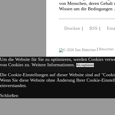
von Menschen, deren Gehalt u
Wissen um die Bedingunge
Drucken
|
RSS
|
Ema
|
Besuchen 
Um die Website für Sie zu optimieren, werden Cookies verw
von Cookies zu.
Weitere Informationen.
Akzeptieren
Die Cookie-Einstellungen auf dieser Website sind auf "Cookie
Wenn Sie diese Website ohne Änderung Ihrer Cookie-Einstell
einverstanden.
Schließen