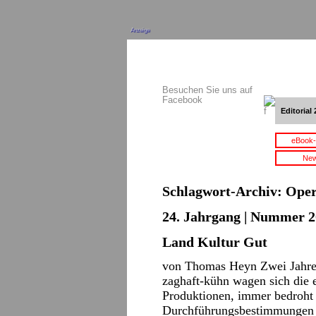
Anzeige
Besuchen Sie uns auf
Facebook
Editorial 
eBook-
New
Schlagwort-Archiv:
Oper
24. Jahrgang | Nummer 2
Land Kultur Gut
von Thomas Heyn Zwei Jahre 
zaghaft-kühn wagen sich die e
Produktionen, immer bedroht
Durchführungsbestimmungen u