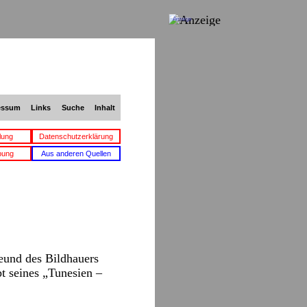
Anzeige
essum
Links
Suche
Inhalt
lung
Datenschutzerklärung
bung
Aus anderen Quellen
eund des Bildhauers
pt seines „Tunesien –