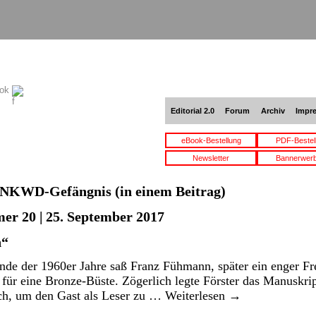
ook
Editorial 2.0
Forum
Archiv
Impr
eBook-Bestellung
PDF-Bestel
Newsletter
Bannerwer
NKWD-Gefängnis
(in einem Beitrag)
er 20 | 25. September 2017
n“
de der 1960er Jahre saß Franz Fühmann, später ein enger Fr
 für eine Bronze-Büste. Zögerlich legte Förster das Manuskri
ch, um den Gast als Leser zu …
Weiterlesen
→