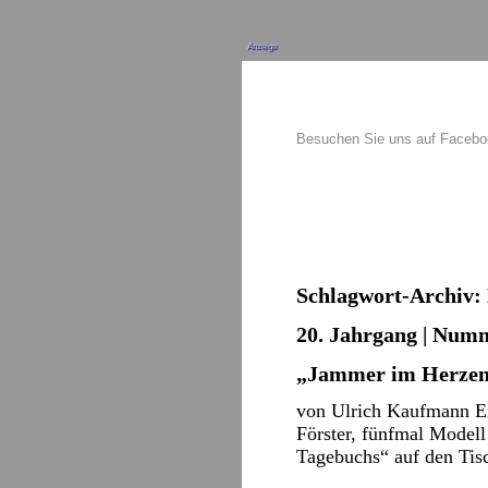
Anzeige
Besuchen Sie uns auf Faceb
Schlagwort-Archiv:
20. Jahrgang | Numm
„Jammer im Herze
von Ulrich Kaufmann En
Förster, fünfmal Modell
Tagebuchs“ auf den Tis