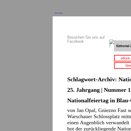
Anzeige
Besuchen Sie uns auf
Facebook
Editorial 
eBook-
New
Schlagwort-Archiv:
Nati
25. Jahrgang | Nummer 18
Nationalfeiertag in Blau
von Jan Opal, Gniezno Fast sc
Warschauer Schlossplatz mitte
einen Augenblich verwandelt 
bot der zurückliegende Natio