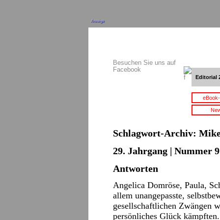
Anzeige
Besuchen Sie uns auf
Facebook
Editorial 
eBook-
New
Schlagwort-Archiv:
Mike
29. Jahrgang | Nummer 9 
Antworten
Angelica Domröse, Paula, Scha
allem unangepasste, selbstbew
gesellschaftlichen Zwängen wi
persönliches Glück kämpften. 