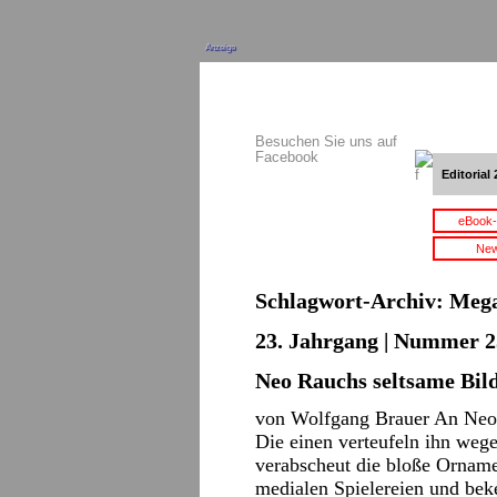
Anzeige
Besuchen Sie uns auf
Facebook
Editorial 
eBook-
New
Schlagwort-Archiv:
Mega
23. Jahrgang | Nummer 2
Neo Rauchs seltsame Bil
von Wolfgang Brauer An Neo R
Die einen verteufeln ihn wege
verabscheut die bloße Ornam
medialen Spielereien und bek