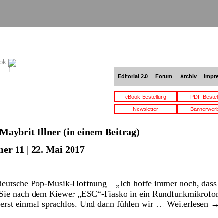
ook
Editorial 2.0
Forum
Archiv
Impr
eBook-Bestellung
PDF-Bestel
Newsletter
Bannerwer
Maybrit Illner
(in einem Beitrag)
er 11 | 22. Mai 2017
 deutsche Pop-Musik-Hoffnung – „Ich hoffe immer noch, dass
n Sie nach dem Kiewer „ESC“-Fiasko in ein Rundfunkmikrof
d erst einmal sprachlos. Und dann fühlen wir …
Weiterlesen