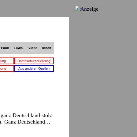
Anzeige
essum
Links
Suche
Inhalt
lung
Datenschutzerklärung
bung
Aus anderen Quellen
 ganz Deutschland stolz
on. Ganz Deutschland…
→