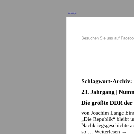
Anzeige
Besuchen Sie uns auf Faceb
Schlagwort-Archiv:
23. Jahrgang | Numm
Die größte DDR der
von Joachim Lange Eine
„Die Republik“ bleibt u
Nachkriegsgeschichte a
so …
Weiterlesen
→