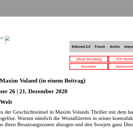
ook
Editorial 2.0
Forum
Archiv
Impr
eBook-Bestellung
PDF-Bestel
Newsletter
Bannerwer
Maxim Voland
(in einem Beitrag)
er 26 | 21. Dezember 2020
 Welt
s der Geschichtsrätsel in Maxim Volands Thriller mit dem 
ngelöst. Warum nämlich die Westalliierten in seiner kontrafak
us ihren Besatzungszonen abzogen und den Sowjets ganz Deut