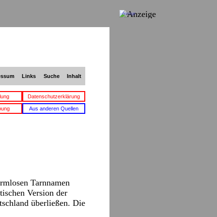
Anzeige
essum
Links
Suche
Inhalt
lung
Datenschutzerklärung
bung
Aus anderen Quellen
harmlosen Tarnnamen
tischen Version der
schland überließen. Die