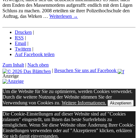
dem Enden des Massenmordens aufgerafft: endlich mit dem Lügen
Schluss zu machen. 2008 erteilten sie ihrer Polizeihochschule den
Auftrag, das Wirken …
Weiterlesen
→
Drucken
|
RSS
|
Email
|
Twittern
|
Auf Facebook teilen
Zum Inhalt
|
Nach oben
|
Besuchen Sie uns auf Facebook
Anzeige
Um die Website für Sie zu optimieren, werden Cookies verwendet.
Durch die weitere Nutzung der Website stimmen Sie der
Verwendung von Cookies zu.
Weitere Informationen.
Akzeptieren
Die Cookie-Einstellungen auf dieser Website sind auf "Cookies
zulassen" eingestellt, um Ihnen das beste Surferlebnis zu
ermöglichen. Wenn Sie diese Website ohne Änderung Ihrer Cookie-
Einstellungen verwenden oder auf "Akzeptieren" klicken, erklären
Sie sich damit einverstanden.