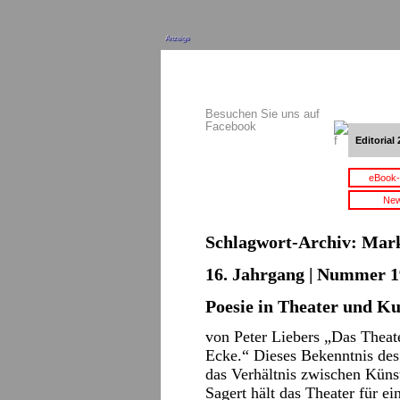
Anzeige
Besuchen Sie uns auf
Facebook
Editorial 
eBook-
New
Schlagwort-Archiv:
Mar
16. Jahrgang | Nummer 1
Poesie in Theater und Ku
von Peter Liebers „Das Theat
Ecke.“ Dieses Bekenntnis des 
das Verhältnis zwischen Kün
Sagert hält das Theater für e