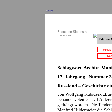
Anzeige
Besuchen Sie uns auf
Facebook
Editorial 
eBook-
New
Schlagwort-Archiv:
Manf
17. Jahrgang | Nummer 3 
Russland – Geschichte e
von Wolfgang Kubiczek „Euro
behandelt. Seit es […] Aufzeic
gedrängt worden. Die Tendenz
Manfred Hildermeier die Schl