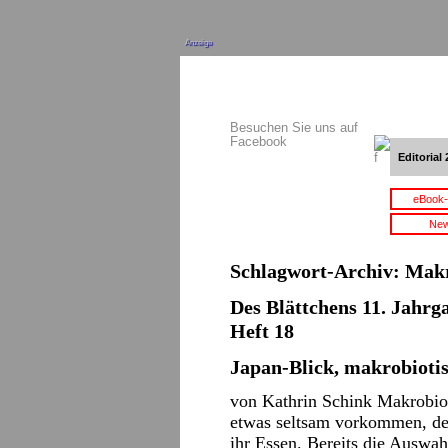
Anzeige
Besuchen Sie uns auf
Facebook
Editorial 
eBook-
New
Schlagwort-Archiv:
Makr
Des Blättchens 11. Jahrga
Heft 18
Japan-Blick, makrobioti
von Kathrin Schink Makrobi
etwas seltsam vorkommen, den
ihr Essen. Bereits die Auswah