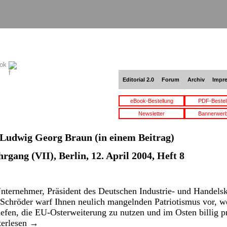
ook
Editorial 2.0
Forum
Archiv
Impr
eBook-Bestellung
PDF-Bestel
Newsletter
Bannerwer
Ludwig Georg Braun
(in einem Beitrag)
hrgang (VII), Berlin, 12. April 2004, Heft 8
ternehmer, Präsident des Deutschen Industrie- und Handel
chröder warf Ihnen neulich mangelnden Patriotismus vor, we
efen, die EU-Osterweiterung zu nutzen und im Osten billig pr
terlesen
→