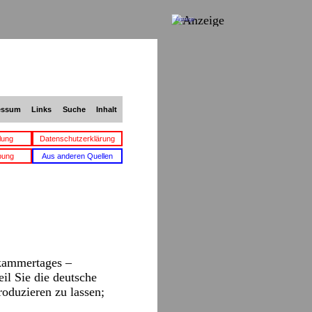
Anzeige
essum
Links
Suche
Inhalt
lung
Datenschutzerklärung
bung
Aus anderen Quellen
skammertages –
il Sie die deutsche
oduzieren zu lassen;