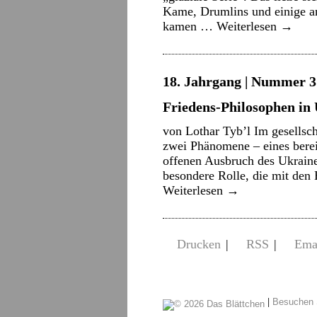
Kame, Drumlins und einige a
kamen …
Weiterlesen
→
18. Jahrgang | Nummer 3 
Friedens-Philosophen in
von Lothar Tyb’l Im gesellsch
zwei Phänomene – eines bereit
offenen Ausbruch des Ukraine
besondere Rolle, die mit de
Weiterlesen
→
Drucken
|
RSS
|
Ema
|
Besuchen 