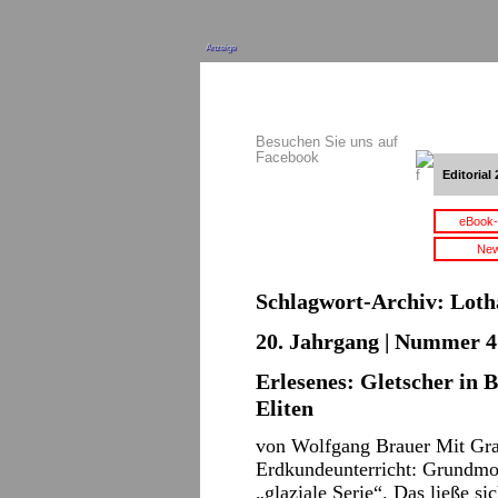
Anzeige
Besuchen Sie uns auf
Facebook
Editorial 
eBook-
New
Schlagwort-Archiv:
Loth
20. Jahrgang | Nummer 4 
Erlesenes: Gletscher in B
Eliten
von Wolfgang Brauer Mit Gra
Erdkundeunterricht: Grundmo
„glaziale Serie“. Das ließe si