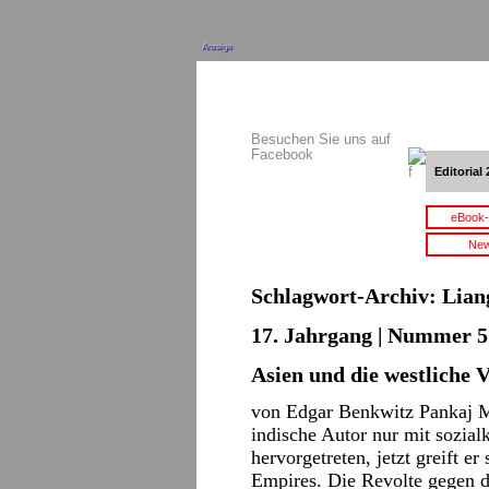
Anzeige
Besuchen Sie uns auf
Facebook
Editorial 
eBook-
New
Schlagwort-Archiv:
Lian
17. Jahrgang | Nummer 5 
Asien und die westliche 
von Edgar Benkwitz Pankaj Mi
indische Autor nur mit sozial
hervorgetreten, jetzt greift 
Empires. Die Revolte gegen