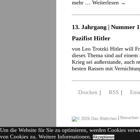
mehr …
Weiterlesen
→
13. Jahrgang | Nummer 16
Pazifist Hitler
von Leo Trotzki Hitler will F
dieses Thema sind auf einem 
Krieg sei außerstande, auch n
besten Rassen mit Vernichtu
Drucken
|
RSS
|
Ema
|
Besuchen 
Um die Website für Sie zu optimieren, werden Cookies verw
von Cookies zu.
Weitere Informationen.
Akzeptieren