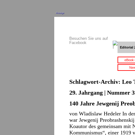
Anzeige
Besuchen Sie uns auf
Facebook
Editorial 
eBook-
New
Schlagwort-Archiv:
Leo 
29. Jahrgang | Nummer 3 
140 Jahre Jewgenij Preo
von Wladislaw Hedeler In der
war Jewgenij Preobrashenskij
Koautor des gemeinsam mit N
Kommunismus“, einer 1919 ver